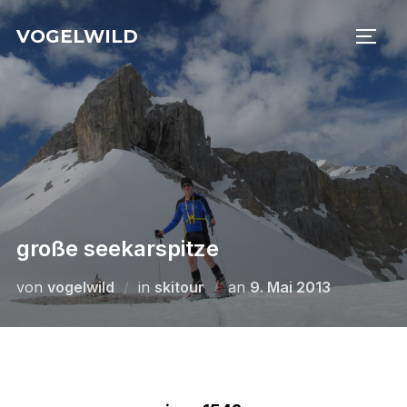
Zu
VOGELWILD
Inhalten
SEIT
springen
große seekarspitze
Veröffentlicht
von
vogelwild
in
skitour
an
9. Mai 2013
am