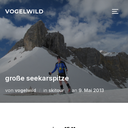
Zu
VOGELWILD
Inhalten
SEIT
springen
große seekarspitze
Veröffentlicht
von
vogelwild
in
skitour
an
9. Mai 2013
am