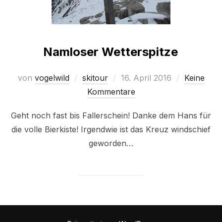
Namloser Wetterspitze
Veröffentlicht
von
vogelwild
skitour
16. April 2016
Keine
am
Kommentare
Geht noch fast bis Fallerschein! Danke dem Hans für
die volle Bierkiste! Irgendwie ist das Kreuz windschief
geworden…