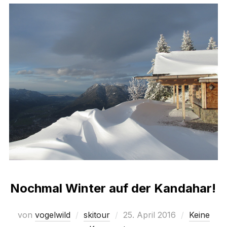
Nochmal Winter auf der Kandahar!
Veröffentlicht
von
vogelwild
skitour
25. April 2016
Keine