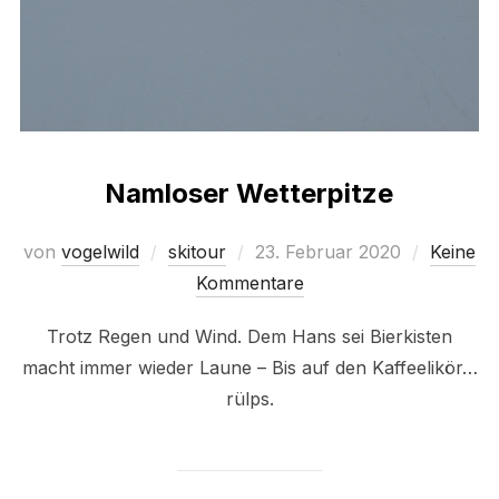
Namloser Wetterpitze
Veröffentlicht
von
vogelwild
skitour
23. Februar 2020
Keine
am
Kommentare
Trotz Regen und Wind. Dem Hans sei Bierkisten
macht immer wieder Laune – Bis auf den Kaffeelikör…
rülps.