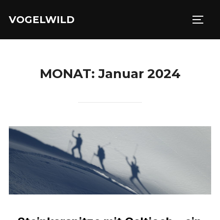
Zu
VOGELWILD
Inhalten
SEIT
springen
MONAT:
Januar 2024