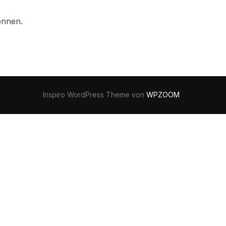
önnen.
Inspiro WordPress Theme von
WPZOOM