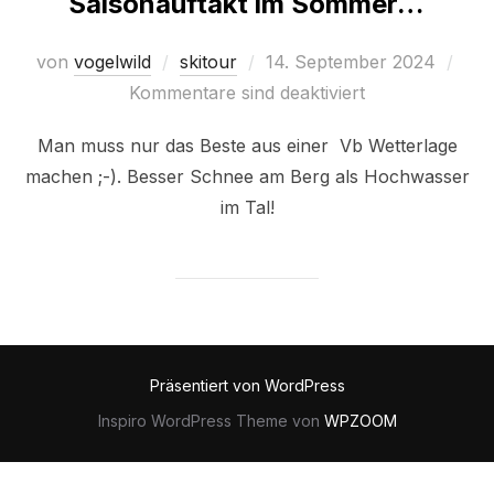
Saisonauftakt im Sommer…
Veröffentlicht
von
vogelwild
skitour
14. September 2024
am
Kommentare sind deaktiviert
Man muss nur das Beste aus einer Vb Wetterlage
machen ;-). Besser Schnee am Berg als Hochwasser
im Tal!
Präsentiert von WordPress
Inspiro WordPress Theme von
WPZOOM