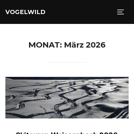
Zu
VOGELWILD
Inhalten
SEIT
springen
MONAT:
März 2026