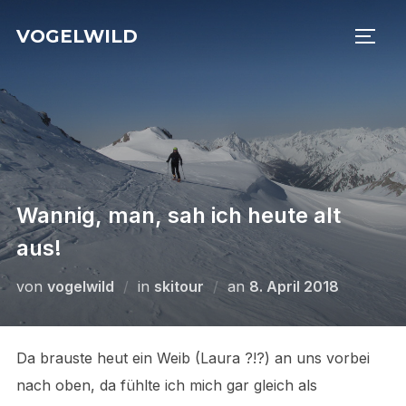
Zu
VOGELWILD
Inhalten
SEIT
springen
Wannig, man, sah ich heute alt
aus!
Veröffentlicht
von
vogelwild
in
skitour
an
8. April 2018
am
Da brauste heut ein Weib (Laura ?!?) an uns vorbei
nach oben, da fühlte ich mich gar gleich als