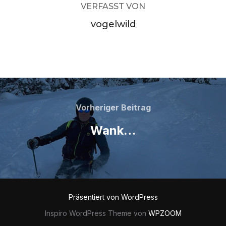
VERFASST VON
vogelwild
Beitragsnavigation
Vorheriger
Vorheriger Beitrag
Beitrag
Wank…
Präsentiert von WordPress
Inspiro WordPress Theme von
WPZOOM