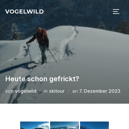
Zu
VOGELWILD
Inhalten
SEIT
springen
Heute schon gefrickt?
Veröffentlicht
von
vogelwild
in
skitour
an
7. Dezember 2023
am