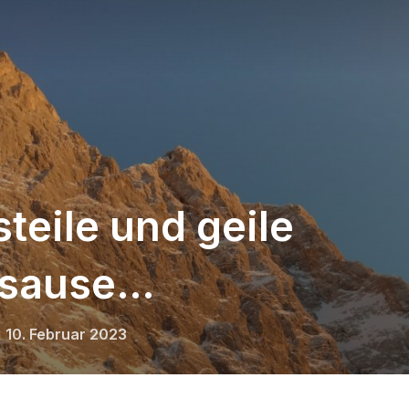
teile und geile
dsause…
Veröffentlicht
n
10. Februar 2023
am