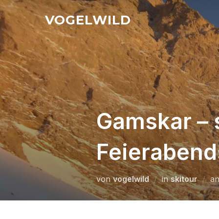
Zu
VOGELWILD
Inhalten
springen
Gamskar – s
Feieraben
von
vogelwild
in
skitour
a