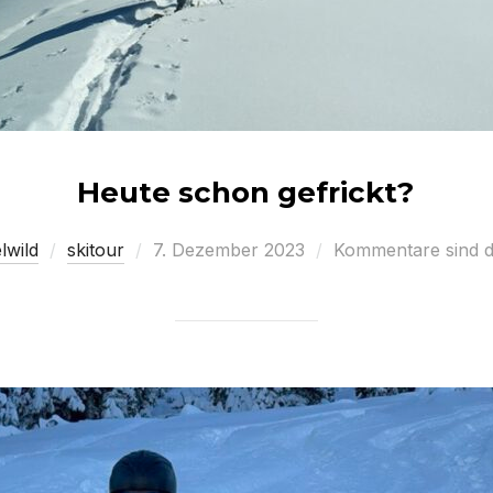
Heute schon gefrickt?
Veröffentlicht
lwild
skitour
7. Dezember 2023
Kommentare sind de
am