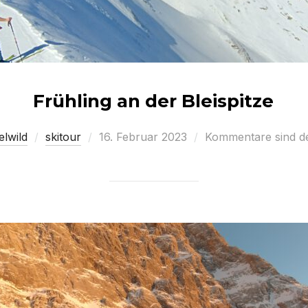
Frühling an der Bleispitze
Veröffentlicht
elwild
skitour
16. Februar 2023
Kommentare sind de
am