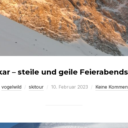
r – steile und geile Feierabend
Veröffentlicht
n
vogelwild
skitour
10. Februar 2023
Keine Kommen
am