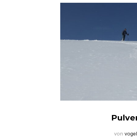
Pulve
von
vogel