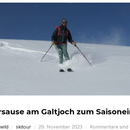
rsause am Galtjoch zum Saisonei
Veröffentlicht
wild
skitour
29. November 2023
Kommentare sind d