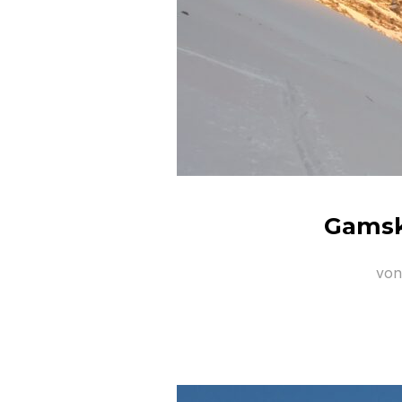
Gamska
vo