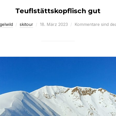
Teuflstättskopflisch gut
Veröffentlicht
gelwild
skitour
18. März 2023
Kommentare sind deak
am