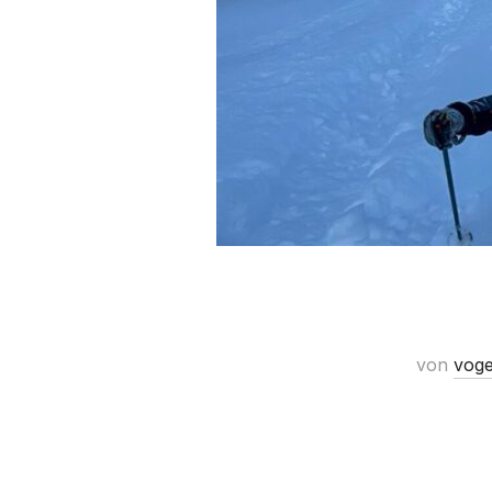
von
voge