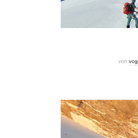
von
vog