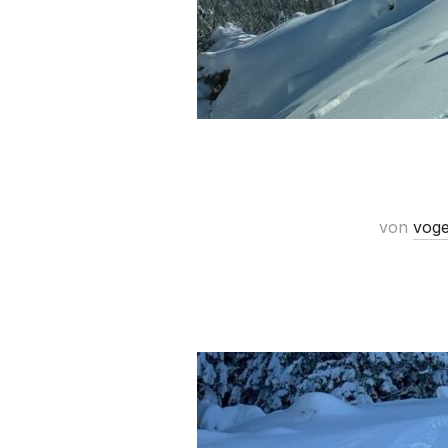
von
voge