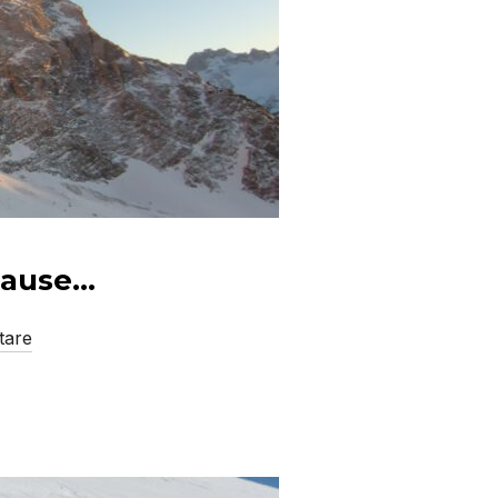
sause…
tare