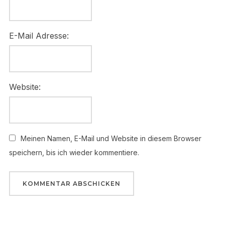
E-Mail Adresse:
Website:
Meinen Namen, E-Mail und Website in diesem Browser
speichern, bis ich wieder kommentiere.