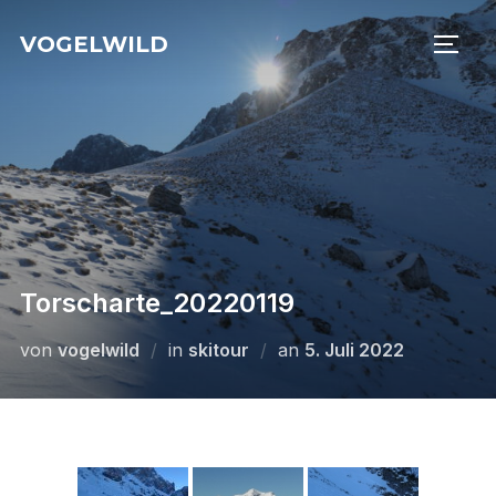
Zu
VOGELWILD
Inhalten
SEIT
springen
Torscharte_20220119
Veröffentlicht
von
vogelwild
in
skitour
an
5. Juli 2022
am