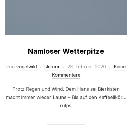
Namloser Wetterpitze
Veröffentlicht
von
vogelwild
skitour
23. Februar 2020
Keine
am
Kommentare
Trotz Regen und Wind. Dem Hans sei Bierkisten
macht immer wieder Laune – Bis auf den Kaffeelikör…
rülps.