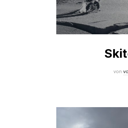
Ski
von
vo