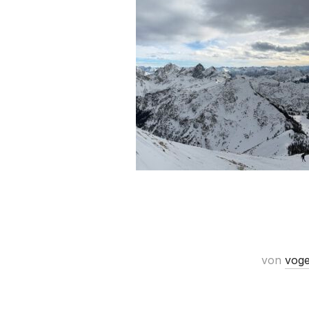
von
voge