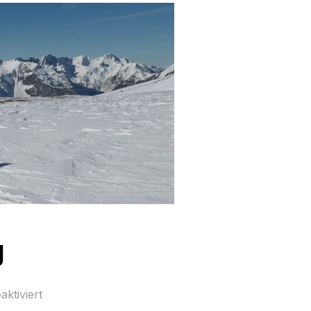
g
ktiviert