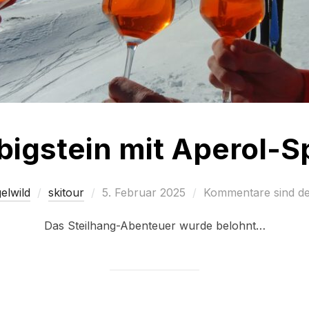
bigstein mit Aperol-Sp
Veröffentlicht
elwild
skitour
5. Februar 2025
Kommentare sind dea
am
Das Steilhang-Abenteuer wurde belohnt…