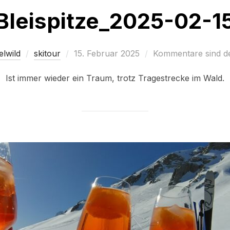
Bleispitze_2025-02-1
Veröffentlicht
elwild
skitour
15. Februar 2025
Kommentare sind de
am
Ist immer wieder ein Traum, trotz Tragestrecke im Wald.