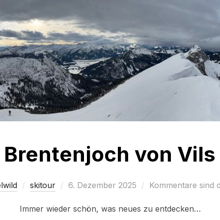
Brentenjoch von Vils
Veröffentlicht
lwild
skitour
6. Dezember 2025
Kommentare sind de
am
Immer wieder schön, was neues zu entdecken…