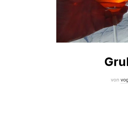
Gru
von
vog