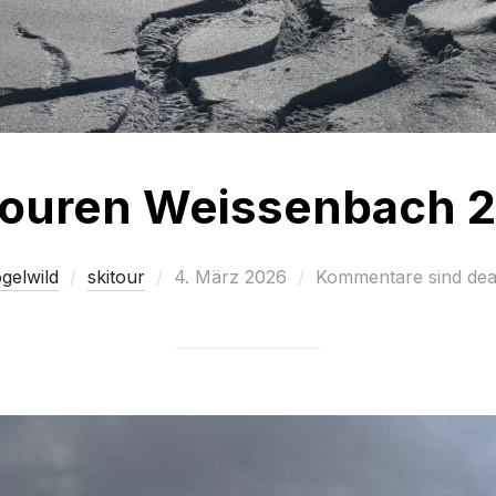
touren Weissenbach 
Veröffentlicht
gelwild
skitour
4. März 2026
Kommentare sind deak
am