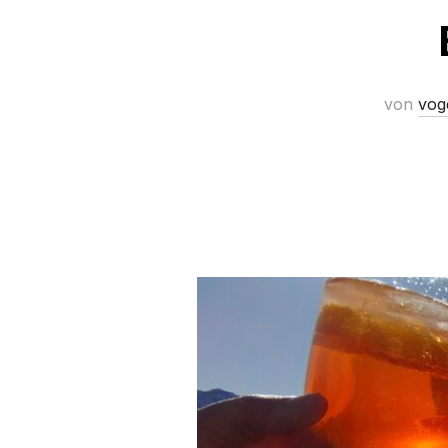
von
vog