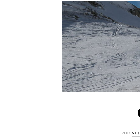
von
vog