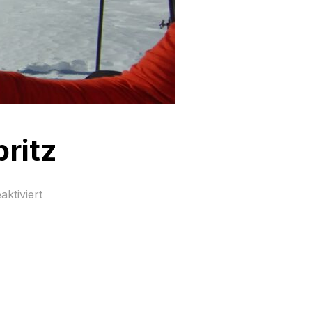
ritz
ktiviert