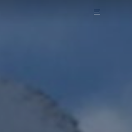
SEITENLEIS