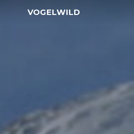
Zu
VOGELWILD
Inhalten
springen