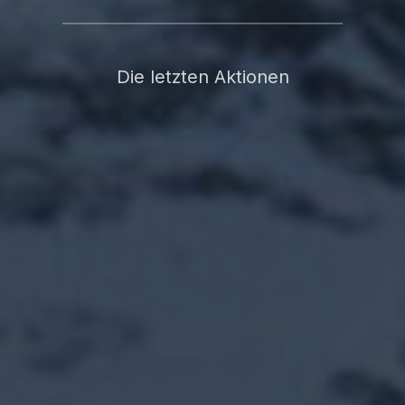
Die letzten Aktionen