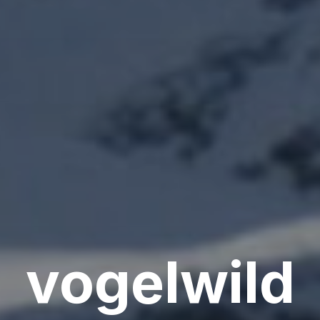
vogelwild