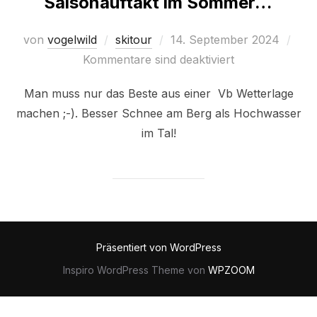
Saisonauftakt im Sommer…
Veröffentlicht
von
vogelwild
skitour
14. September 2024
am
Kommentare sind deaktiviert
Man muss nur das Beste aus einer Vb Wetterlage
machen ;-). Besser Schnee am Berg als Hochwasser
im Tal!
Präsentiert von WordPress
Inspiro WordPress Theme von
WPZOOM