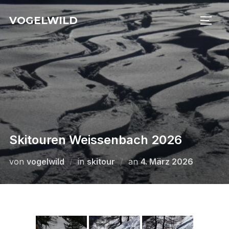
Zu
VOGELWILD
Inhalten
SEIT
springen
Skitouren Weissenbach 2026
Veröffentlicht
von
vogelwild
in
skitour
an
4. März 2026
am