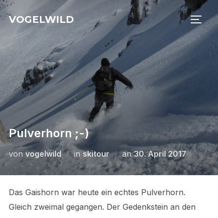
Zu
VOGELWILD
Inhalten
SEIT
springen
Pulverhorn ;-)
Veröffentlicht
von
vogelwild
in
skitour
an
30. April 2017
am
Das Gaishorn war heute ein echtes Pulverhorn.
Gleich zweimal gegangen. Der Gedenkstein an den