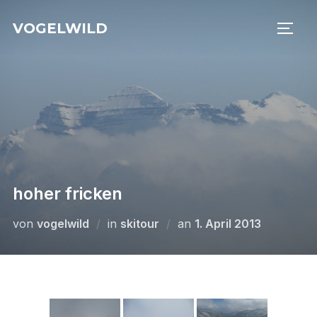
Zu
VOGELWILD
Inhalten
SEIT
springen
hoher fricken
Veröffentlicht
von
vogelwild
in
skitour
an
1. April 2013
am