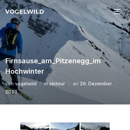
Zu
VOGELWILD
Inhalten
SEIT
springen
Firnsause_am_Pitzenegg_im
Hochwinter
Veröffentlicht
von
vogelwild
in
skitour
an
29. Dezember
am
2023